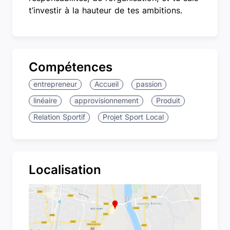
t’investir à la hauteur de tes ambitions.
Compétences
entrepreneur
Accueil
passion
linéaire
approvisionnement
Produit
Relation Sportif
Projet Sport Local
Localisation